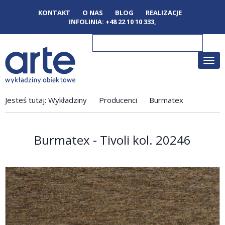
KONTAKT
O NAS
BLOG
REALIZACJE
INFOLINIA:
+48 22 10 10 333
,
Poka
men
Jesteś tutaj:
Wykładziny
Producenci
Burmatex
Burmatex - Tivoli kol. 20246