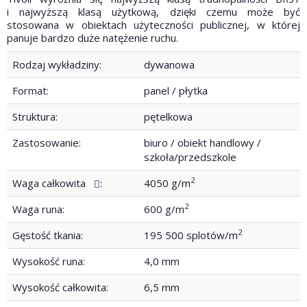
i najwyższą klasą użytkową, dzięki czemu może być
stosowana w obiektach użyteczności publicznej, w której
panuje bardzo duże natężenie ruchu.
Rodzaj wykładziny:
dywanowa
Format:
panel / płytka
Struktura:
pętelkowa
Zastosowanie:
biuro / obiekt handlowy /
szkoła/przedszkole
2
Waga całkowita
:
4050 g/m
2
Waga runa:
600 g/m
2
Gęstość tkania:
195 500 splotów/m
Wysokość runa:
4,0 mm
Wysokość całkowita:
6,5 mm