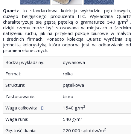
Quartz
to standardowa kolekcja wykładzin pętelkowych,
dużego belgijskiego producenta ITC. Wykładzina Quartz
2
charakteryzuje się gęstą pętelką o gramaturze 540 g/m
,
dzięki czemu może być stosowana w miejscach o średnim
natężeniu ruchu, jak na przykład pokoje biurowe w małych
i średnich firmach. Ponadto kolekcja Quartz wyróżnia się
jednolitą kolorystyką, która odporna jest na odbarwianie od
promieni słonecznych.
Rodzaj wykładziny:
dywanowa
Format:
rolka
Struktura:
pętelkowa
Zastosowanie:
biuro
2
Waga całkowita
:
1540 g/m
2
Waga runa:
540 g/m
2
Gęstość tkania:
220 000 splotów/m