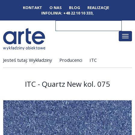
KONTAKT
O NAS
BLOG
REALIZACJE
INFOLINIA:
+48 22 10 10 333
,
Poka
men
Jesteś tutaj:
Wykładziny
Producenci
ITC
ITC - Quartz New kol. 075