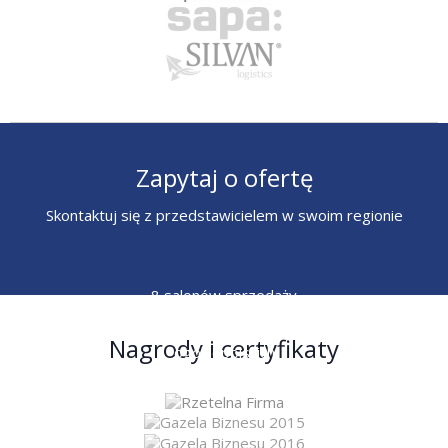
Zapytaj o ofertę
Skontaktuj się z przedstawicielem w swoim regionie
8 salonów sprzedaży
6 przedstawicieli
Nagrody i certyfikaty
ogólnopolskich