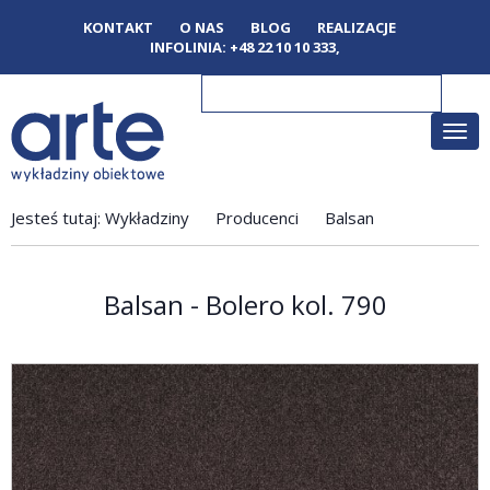
KONTAKT
O NAS
BLOG
REALIZACJE
INFOLINIA:
+48 22 10 10 333
,
Poka
men
Jesteś tutaj:
Wykładziny
Producenci
Balsan
Balsan - Bolero kol. 790