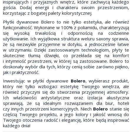
inspirujących i przyjaznych wnętrz, które zachwycą każdego
gościa. Dodaj energii i charakteru swoim przestrzeniom,
korzystając z bogatej palety kolorystycznej.
Płytki dywanowe Bolero to nie tylko estetyka, ale również
funkcjonalność. Wykonane w 100% z poliamidu, charakteryzują
się wysoką trwałością i odpornością na codzienne
użytkowanie. Ich wyjątkowa struktura weluru saxony sprawia,
że są niezwykle przyjemne w dotyku, a jednocześnie łatwe
w utrzymaniu. Dzięki zastosowanym technologiom, płyty te
skutecznie tłumią dźwięki, co przekłada się na komfort
i intymność przestrzeni, w której są zastosowane. Bolero to
doskonały wybór dla tych, którzy cenią sobie zarówno piękno,
jak i praktyczność.
Inwestując w płytki dywanowe
Bolero
, wybierasz produkt,
który nie tylko wzbogaci estetykę Twojego wnętrza, ale
również przyczyni się do stworzenia przyjemnej atmosfery.
Ich właściwości antystatyczne oraz izolacja akustyczna
sprawiają, że są idealnym rozwiązaniem dla biur, hoteli
czy innych przestrzeni komercyjnych. Niech
Bolero
stanie się
częścią Twojego projektu, a jego kolory i jakość wniosą do
Twojego otoczenia radość i elegancję, które będą inspirować
każdego dnia!