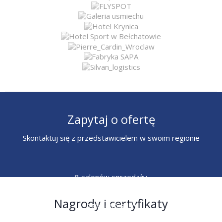
Zapytaj o ofertę
Skontaktuj się z przedstawicielem w swoim regionie
8 salonów sprzedaży
6 przedstawicieli
Nagrody i certyfikaty
ogólnopolskich