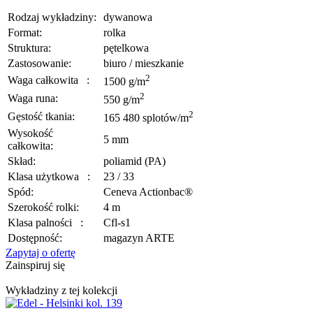
Rodzaj wykładziny:
dywanowa
Format:
rolka
Struktura:
pętelkowa
Zastosowanie:
biuro / mieszkanie
2
Waga całkowita
:
1500 g/m
2
Waga runa:
550 g/m
2
Gęstość tkania:
165 480 splotów/m
Wysokość
5 mm
całkowita:
Skład:
poliamid (PA)
Klasa użytkowa
:
23 / 33
Spód:
Ceneva Actionbac®
Szerokość rolki:
4 m
Klasa palności
:
Cfl-s1
Dostępność:
magazyn ARTE
Zapytaj o ofertę
Zainspiruj się
Wykładziny z tej kolekcji