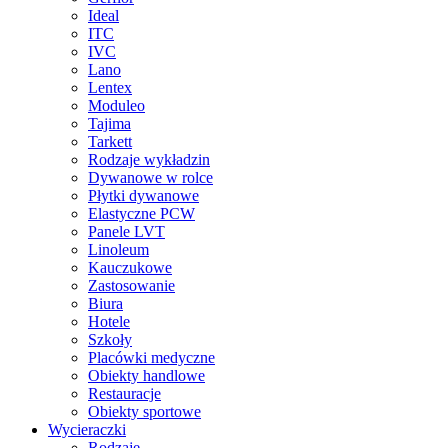
Ideal
ITC
IVC
Lano
Lentex
Moduleo
Tajima
Tarkett
Rodzaje wykładzin
Dywanowe w rolce
Płytki dywanowe
Elastyczne PCW
Panele LVT
Linoleum
Kauczukowe
Zastosowanie
Biura
Hotele
Szkoły
Placówki medyczne
Obiekty handlowe
Restauracje
Obiekty sportowe
Wycieraczki
Rodzaje