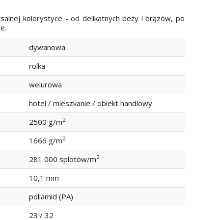
salnej kolorystyce - od delikatnych beży i brązów, po
ze.
dywanowa
rolka
welurowa
hotel / mieszkanie / obiekt handlowy
2
2500 g/m
2
1666 g/m
2
281 000 splotów/m
10,1 mm
poliamid (PA)
23 / 32