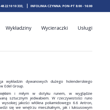
+48 22 10 10 333
,
INFOLINIA CZYNNA: PON-PT 8:00 - 16:00
Wykładziny
Wycieraczki
Usługi
ja wykładzin dywanowych dużego holenderskiego
ów Edel Group.
 miękkim i miłym w dotyku runem, w wyglądzie
waną sztucznym jedwabiem. W rzeczywistości runo
 wysokiej jakości włókna poliamidowego 6.6 Antron,
awdzi się we wnętrzu mieszkalnym, jak i luksusowym