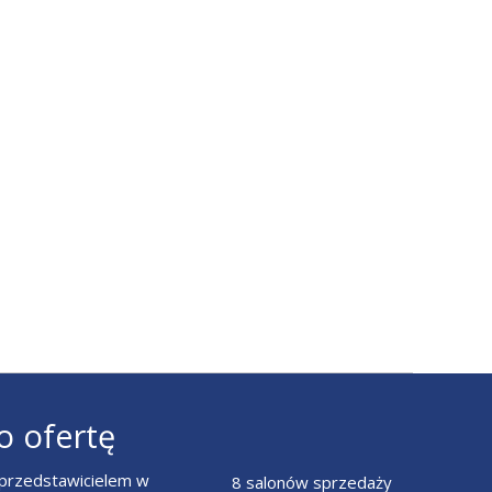
o ofertę
z przedstawicielem w
8 salonów sprzedaży