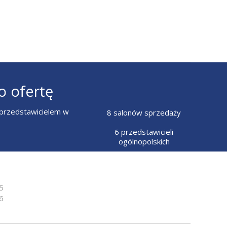
o ofertę
z przedstawicielem w
8 salonów sprzedaży
6 przedstawicieli
ogólnopolskich