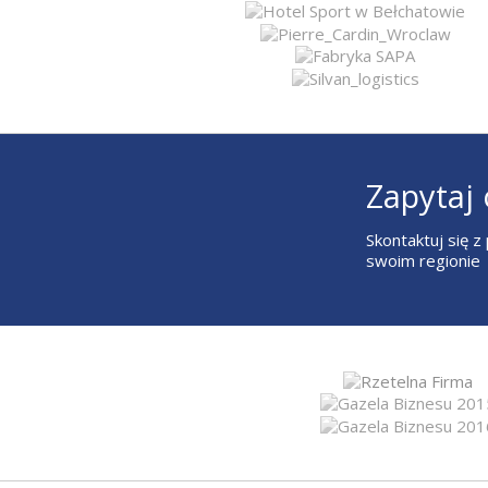
Zapytaj 
Skontaktuj się 
swoim regionie