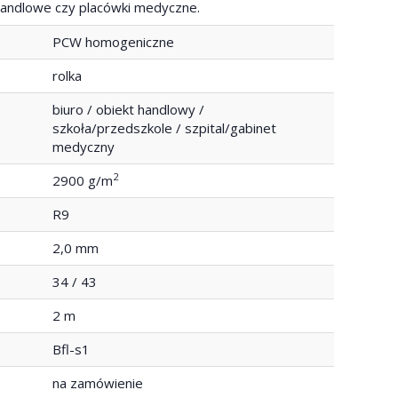
y handlowe czy placówki medyczne.
PCW homogeniczne
rolka
biuro / obiekt handlowy /
szkoła/przedszkole / szpital/gabinet
medyczny
2
2900 g/m
R9
2,0 mm
34 / 43
2 m
Bfl-s1
na zamówienie