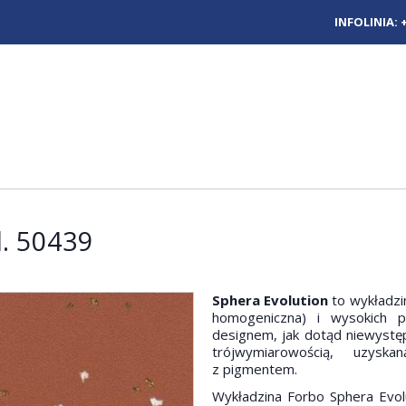
INFOLINIA:
l. 50439
Sphera Evolution
to wykładzi
homogeniczna) i wysokich p
designem, jak dotąd niewystę
trójwymiarowością, uzyska
z pigmentem.
Wykładzina Forbo Sphera Evo