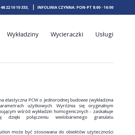
+48 22 10 10 333
,
INFOLINIA CZYNNA: PON-PT 8:00 - 16:00
Wykładziny
Wycieraczki
Usługi
na elastyczna PCW o jednorodnej budowie (wykładzina
arametrach użytkowych. Wyróżnia się oryginalnym
pującym wśród wykładzin homogenicznych - zaskakuje
ną dzięki połączeniu wielobarwnego granulatu
lution może być stosowana do obiektów użyteczności