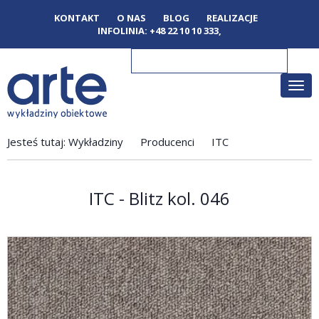
KONTAKT
O NAS
BLOG
REALIZACJE
INFOLINIA:
+48 22 10 10 333
,
Poka
men
Jesteś tutaj:
Wykładziny
Producenci
ITC
ITC - Blitz kol. 046