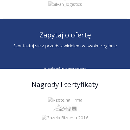
Zapytaj o ofertę
Skontaktuj się z przedstawicielem w swoim regionie
8 salonów sprzedaży
6 przedstawicieli
Nagrody i certyfikaty
ogólnopolskich