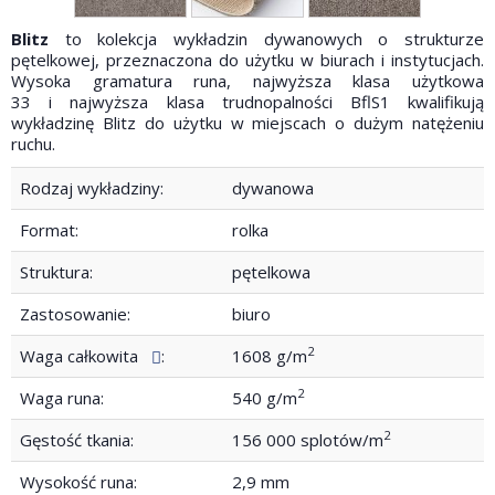
Blitz
to kolekcja wykładzin dywanowych o strukturze
pętelkowej, przeznaczona do użytku w biurach i instytucjach.
Wysoka gramatura runa, najwyższa klasa użytkowa
33 i najwyższa klasa trudnopalności BflS1 kwalifikują
wykładzinę Blitz do użytku w miejscach o dużym natężeniu
ruchu.
Rodzaj wykładziny:
dywanowa
Format:
rolka
Struktura:
pętelkowa
Zastosowanie:
biuro
2
Waga całkowita
:
1608 g/m
2
Waga runa:
540 g/m
2
Gęstość tkania:
156 000 splotów/m
Wysokość runa:
2,9 mm