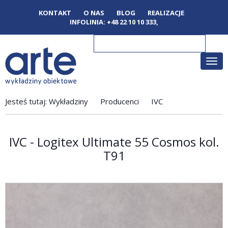
KONTAKT
O NAS
BLOG
REALIZACJE
INFOLINIA:
+48 22 10 10 333
,
Poka
men
Jesteś tutaj:
Wykładziny
Producenci
IVC
IVC - Logitex Ultimate 55 Cosmos kol.
T91