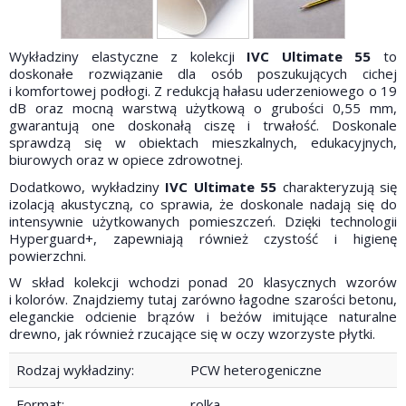
Wykładziny elastyczne z kolekcji
IVC Ultimate 55
to
doskonałe rozwiązanie dla osób poszukujących cichej
i komfortowej podłogi. Z redukcją hałasu uderzeniowego o 19
dB oraz mocną warstwą użytkową o grubości 0,55 mm,
gwarantują one doskonałą ciszę i trwałość. Doskonale
sprawdzą się w obiektach mieszkalnych, edukacyjnych,
biurowych oraz w opiece zdrowotnej.
Dodatkowo, wykładziny
IVC Ultimate 55
charakteryzują się
izolacją akustyczną, co sprawia, że doskonale nadają się do
intensywnie użytkowanych pomieszczeń. Dzięki technologii
Hyperguard+, zapewniają również czystość i higienę
powierzchni.
W skład kolekcji wchodzi ponad 20 klasycznych wzorów
i kolorów. Znajdziemy tutaj zarówno łagodne szarości betonu,
eleganckie odcienie brązów i beżów imitujące naturalne
drewno, jak również rzucające się w oczy wzorzyste płytki.
Rodzaj wykładziny:
PCW heterogeniczne
Format:
rolka