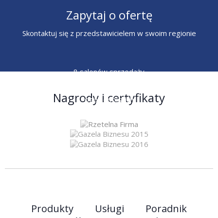
Zapytaj o ofertę
Skontaktuj się z przedstawicielem w swoim regionie
8 salonów sprzedaży
6 przedstawicieli
Nagrody i certyfikaty
ogólnopolskich
Produkty
Usługi
Poradnik