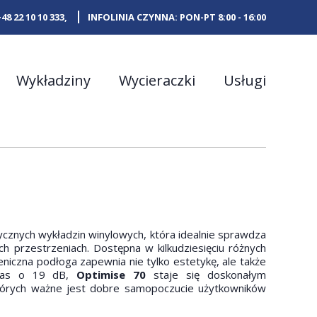
+48 22 10 10 333
,
INFOLINIA CZYNNA: PON-PT 8:00 - 16:00
Wykładziny
Wycieraczki
Usługi
ycznych wykładzin winylowych, która idealnie sprawdza
h przestrzeniach. Dostępna w kilkudziesięciu różnych
eniczna podłoga zapewnia nie tylko estetykę, ale także
hałas o 19 dB,
Optimise 70
staje się doskonałym
których ważne jest dobre samopoczucie użytkowników