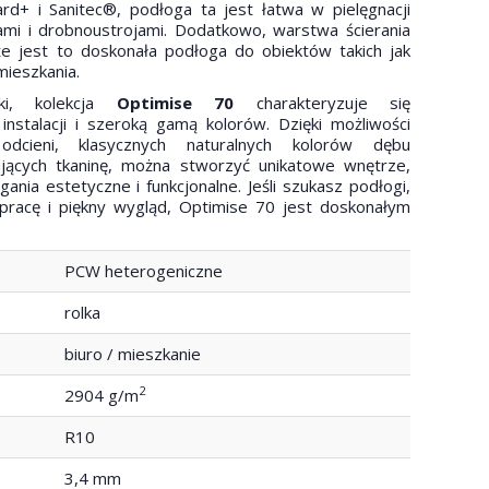
rd+ i Sanitec®, podłoga ta jest łatwa w pielęgnacji
ami i drobnoustrojami. Dodatkowo, warstwa ścierania
e jest to doskonała podłoga do obiektów takich jak
mieszkania.
ki, kolekcja
Optimise 70
charakteryzuje się
 instalacji i szeroką gamą kolorów. Dzięki możliwości
cieni, klasycznych naturalnych kolorów dębu
ujących tkaninę, można stworzyć unikatowe wnętrze,
nia estetyczne i funkcjonalne. Jeśli szukasz podłogi,
 pracę i piękny wygląd, Optimise 70 jest doskonałym
PCW heterogeniczne
rolka
biuro / mieszkanie
2
2904 g/m
R10
3,4 mm