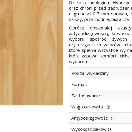
Dzięki technologiom Hypergua
oraz chroni przed zabrudzeni
o grubości 0,7 mm sprawia, ż
szkoły, przychodnie, biura czy 
Oprócz doskonałej akusty
antypoślizgowością, łatwością
wyboru spośród żywych od
czy eleganckich wzorów imit
które spełnia wszystkie wymaga
która zapewni komfort, cichą
wyborem.
Rodzaj wykładziny:
Format:
Zastosowanie:
Waga całkowita
:
Antypoślizgowość
:
Wysokość całkowita: