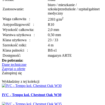
biuro / mieszkanie /
Zastosowanie:
szkoła/przedszkole / szpital/gabinet
medyczny
2
Waga całkowita
:
2393 g/m
Antypoślizgowość
:
R10
Wysokość całkowita:
2,0 mm
Warstwa użytkowa
:
0,50 mm
Klasa użytkowa
:
23 / 33
Szerokość rolki:
4 m
Klasa palności
:
Bfl-s1
Dostępność:
magazyn ARTE
Do pobrania:
Dane techniczne
Zapytaj o ofertę
Zainspiruj się
Wykładziny z tej kolekcji
IVC - Tempo kol. Chestnut Oak W30