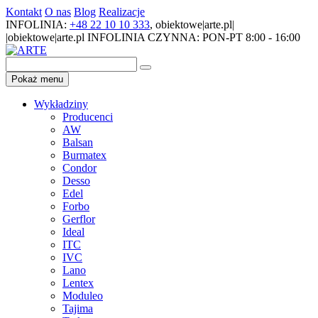
Kontakt
O nas
Blog
Realizacje
INFOLINIA:
+48 22 10 10 333
,
obiektowe|arte.pl|
|obiektowe|arte.pl
INFOLINIA CZYNNA: PON-PT 8:00 - 16:00
Pokaż menu
Wykładziny
Producenci
AW
Balsan
Burmatex
Condor
Desso
Edel
Forbo
Gerflor
Ideal
ITC
IVC
Lano
Lentex
Moduleo
Tajima