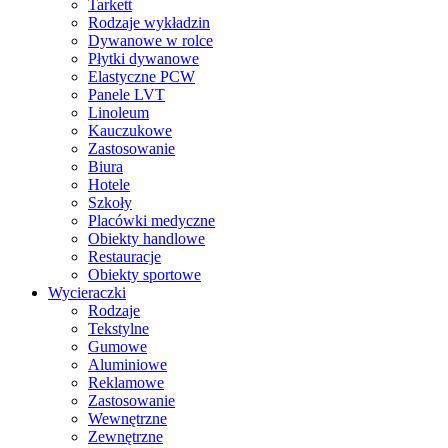
Tarkett
Rodzaje wykładzin
Dywanowe w rolce
Płytki dywanowe
Elastyczne PCW
Panele LVT
Linoleum
Kauczukowe
Zastosowanie
Biura
Hotele
Szkoły
Placówki medyczne
Obiekty handlowe
Restauracje
Obiekty sportowe
Wycieraczki
Rodzaje
Tekstylne
Gumowe
Aluminiowe
Reklamowe
Zastosowanie
Wewnętrzne
Zewnętrzne