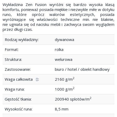
Wykładzina Zen Fusion wyróżni się bardzo wysoka klasą
komfortu, ponieważ posiada miękkie i niezwykle miłe w dotyku
runo, które oprócz walorów estetycznych, posiada
wyróżniające się właściwości techniczne min. nie blaknie,
nie ugniata się od nacisku mebli i zachwyca swoim wyglądem
przez długi czas.
Rodzaj wykładziny:
dywanowa
Format:
rolka
Struktura:
welurowa
Zastosowanie:
biuro / hotel / obiekt handlowy
2
Waga całkowita
:
2160 g/m
2
Waga runa:
1000 g/m
2
Gęstość tkania:
200940 splotów/m
Wysokość runa:
8,5 mm