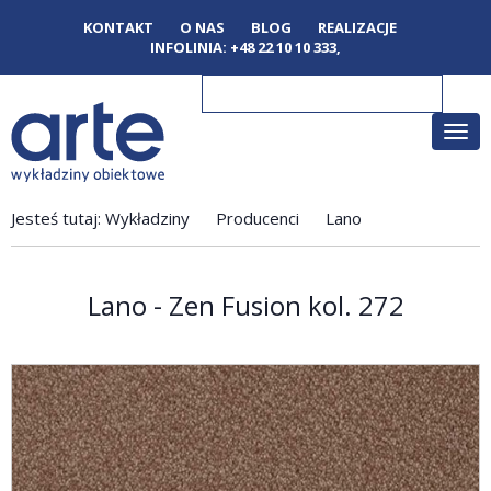
KONTAKT
O NAS
BLOG
REALIZACJE
INFOLINIA:
+48 22 10 10 333
,
Poka
men
Jesteś tutaj:
Wykładziny
Producenci
Lano
Lano - Zen Fusion kol. 272