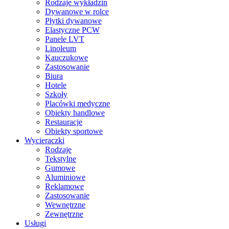
Rodzaje wykładzin
Dywanowe w rolce
Płytki dywanowe
Elastyczne PCW
Panele LVT
Linoleum
Kauczukowe
Zastosowanie
Biura
Hotele
Szkoły
Placówki medyczne
Obiekty handlowe
Restauracje
Obiekty sportowe
Wycieraczki
Rodzaje
Tekstylne
Gumowe
Aluminiowe
Reklamowe
Zastosowanie
Wewnętrzne
Zewnętrzne
Usługi