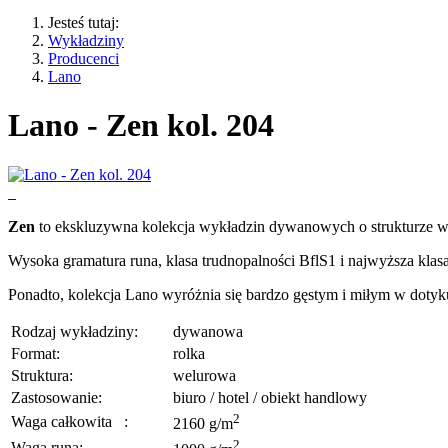
Jesteś tutaj:
Wykładziny
Producenci
Lano
Lano - Zen kol. 204
Zen
to ekskluzywna kolekcja wykładzin dywanowych o strukturze welur
Wysoka gramatura runa, klasa trudnopalności BflS1 i najwyższa klas
Ponadto, kolekcja Lano wyróżnia się bardzo gęstym i miłym w dotyk
Rodzaj wykładziny:
dywanowa
Format:
rolka
Struktura:
welurowa
Zastosowanie:
biuro / hotel / obiekt handlowy
2
Waga całkowita
:
2160 g/m
2
Waga runa: