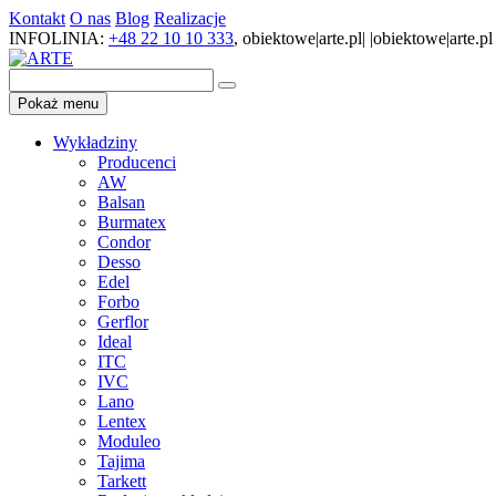
Kontakt
O nas
Blog
Realizacje
INFOLINIA:
+48 22 10 10 333
,
obiektowe|arte.pl| |obiektowe|arte.pl
Pokaż menu
Wykładziny
Producenci
AW
Balsan
Burmatex
Condor
Desso
Edel
Forbo
Gerflor
Ideal
ITC
IVC
Lano
Lentex
Moduleo
Tajima
Tarkett