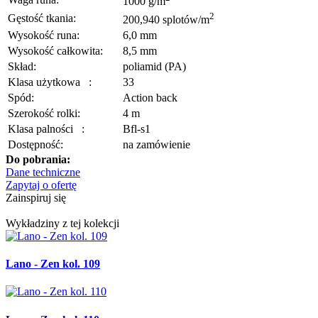
1000 g/m
2
Gęstość tkania:
200,940 splotów/m
Wysokość runa:
6,0 mm
Wysokość całkowita:
8,5 mm
Skład:
poliamid (PA)
Klasa użytkowa
:
33
Spód:
Action back
Szerokość rolki:
4 m
Klasa palności
:
Bfl-s1
Dostępność:
na zamówienie
Do pobrania:
Dane techniczne
Zapytaj o ofertę
Zainspiruj się
Wykładziny z tej kolekcji
Lano - Zen kol. 109