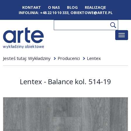
KONTAKT
O NAS
BLOG
REALIZACJE
INFOLINIA:
+48 22 10 10 333
,
OBIEKTOWE@ARTE.PL
Poka
men
Jesteś tutaj:
Wykładziny
Producenci
Lentex
Lentex - Balance kol. 514-19