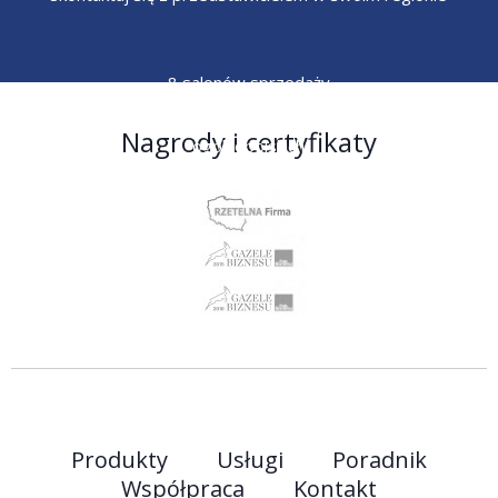
8 salonów sprzedaży
6 przedstawicieli
Nagrody i certyfikaty
ogólnopolskich
Produkty
Usługi
Poradnik
Współpraca
Kontakt