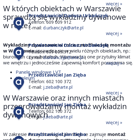
więcej »
W których obiektach w Warszawie
sprawdzą się wykładziny dywanowe
Przedstawiciel Dariusz Urbańczyk
Telefon: 609 009 912
w rolce?
E-mail:
d.urbanczyk@arte.pl
więcej »
Wykładziny dywanowe w rolce z możliwością montażu
Przedstawiciel Dariusz Urbańczyk
w Warszawie
sprawdzą się w wielu różnych obiektach, np.:
Telefon: 609 009 912
biurowych czy w hotelach. Wprowadzą one przytulny klimat
E-mail:
d.urbanczyk@arte.pl
we wnętrzu i jednocześnie zapewnią komfort poruszania się.
więcej »
Panele winylowe LVT
Przedstawiciel Jan Zięba
Linoleum
Telefon: 602 100 372
E-mail:
j.zieba@arte.pl
więcej »
W Warszawie oraz innych miastach
przeprowadzamy montaż wykładzin
Przedstawiciel Jan Zięba
Telefon: 602 100 372
dywanowych
E-mail:
j.zieba@arte.pl
więcej »
Przedstawiciel Jan Zięba
W zakresie naszych usług stałe miejsce zajmuje
montaż
wykładzin dywanowych w Warszawie
. Nasi pracownicy