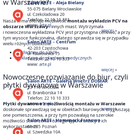
w Warszawie?
Salon ARTE - Aleja Bielany
55-075 Bielany Wrocławskie
ul. Czekoladowa 20
Telefon: 22 10 10 333
Nasza firma oferuje możliwość
montażu wykładzin PCV na
www:
arte.pl
obszarze Warszawy
i innych miast. Wytrzymała
więcej »
i nowoczesna wykładzina PCV jest przystępna cenowo, a przy
tym wysoce funkcjonalna, dlatego sprawdza się w przypadku
Salon ARTE - Centrum
wielu różnych obiektów.
42-203 Częstochowa
Wykładziny do szkół
ul. Krakowska 75
Wykładziny do placówek medycznych
Telefon: 22 10 10 333
www:
arte.pl
więcej »
Nowoczesne rozwiązanie do biur, czyli
Salon ARTE - Galeria Wnętrz DOMAR
płytki dywanowe w Warszawie
53-110 Wrocław
ul. Braniborska 14
Telefon: 22 10 10 333
www:
arte.pl
Płytki dywanowe z możliwością montażu w Warszawie
więcej »
doskonale sprawdzają się w obiektach biurowych. Wygłuszają
one pomieszczenia, a przy tym pozwalają na szerokie
Salon ARTE - Homepark Franowo
możliwości stworzenia różnego typu aranżacji z ich
wykorzystaniem.
61-285 Poznań
ul. Szwedzka 10A