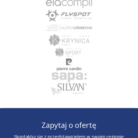
Zapytaj o ofertę
Skontaktuj się z przedstawicielem w swoim regionie