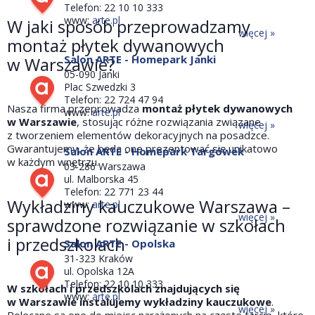
Telefon: 22 10 10 333
www:
arte.pl
W jaki sposób przeprowadzamy
więcej »
montaż płytek dywanowych
Salon ARTE - Homepark Janki
w Warszawie?
05-090 Janki
Plac Szwedzki 3
Telefon: 22 724 47 94
Nasza firma przeprowadza
montaż płytek dywanowych
www:
arte.pl
w Warszawie
, stosując różne rozwiązania związane
więcej »
z tworzeniem elementów dekoracyjnych na posadzce.
Gwarantujemy, że będą one prezentować się unikatowo
Salon ARTE - Homepark Targówek
w każdym wnętrzu.
03-286 Warszawa
ul. Malborska 45
Telefon: 22 771 23 44
Wykładziny kauczukowe Warszawa –
www:
arte.pl
więcej »
sprawdzone rozwiązanie w szkołach
i przedszkolach
Salon ARTE - Opolska
31-323 Kraków
ul. Opolska 12A
Telefon: 22 10 10 333
W szkołach i przedszkolach znajdujących się
www:
arte.pl
w Warszawie instalujemy wykładziny kauczukowe
.
więcej »