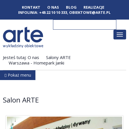
KONTAKT
O NAS
BLOG
REALIZACJE
INFOLINIA:
+48 22 10 10 333
,
OBIEKTOWE@ARTE.PL
Poka
men
Jesteś tutaj:
O nas
Salony ARTE
Warszawa - Homepark Janki
Pokaż menu
Salon ARTE