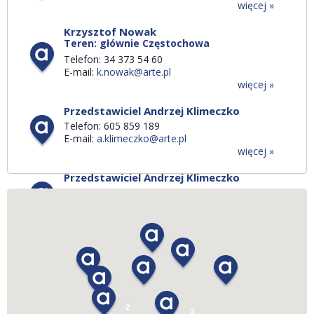
więcej »
Krzysztof Nowak
Teren: głównie Częstochowa
Telefon: 34 373 54 60
E-mail:
k.nowak@arte.pl
więcej »
Przedstawiciel Andrzej Klimeczko
Telefon: 605 859 189
E-mail:
a.klimeczko@arte.pl
więcej »
Przedstawiciel Andrzej Klimeczko
Telefon: 605 859 189
E-mail:
a.klimeczko@arte.pl
więcej »
Przedstawiciel Arkadiusz Groblewski
Telefon: 787 824 554
E-mail:
a.groblewski@arte.pl
więcej »
2
Przedstawiciel Arkadiusz Groblewski
3