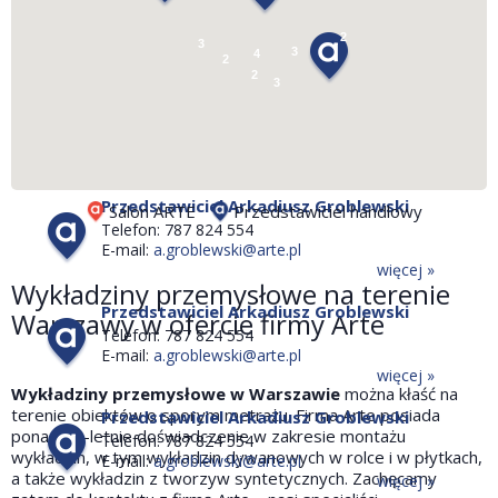
Telefon: 787 824 554
E-mail:
a.groblewski@arte.pl
2
3
3
4
więcej »
2
2
3
Przedstawiciel Arkadiusz Groblewski
Telefon: 787 824 554
E-mail:
a.groblewski@arte.pl
więcej »
Przedstawiciel Arkadiusz Groblewski
Salon ARTE
Przedstawiciel handlowy
Telefon: 787 824 554
E-mail:
a.groblewski@arte.pl
więcej »
Wykładziny przemysłowe na terenie
Przedstawiciel Arkadiusz Groblewski
Warszawy w ofercie firmy Arte
Telefon: 787 824 554
E-mail:
a.groblewski@arte.pl
więcej »
Wykładziny przemysłowe w Warszawie
można kłaść na
terenie obiektów o sporym metrażu. Firma Arte posiada
Przedstawiciel Arkadiusz Groblewski
ponad 25-letnie doświadczenie w zakresie montażu
Telefon: 787 824 554
wykładzin, w tym wykładzin dywanowych w rolce i w płytkach,
E-mail:
a.groblewski@arte.pl
a także wykładzin z tworzyw syntetycznych. Zachęcamy
więcej »