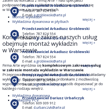
zatem do kontaktu z firmą Arte – nasi specjaliści
podpowiedzą, jaka wykładzina obiektowa sprawdzi się
Przedstawiciel Arkadiusz Groblewski
w Warszawie czy innych miastach.
Telefon: 787 824 554
E-mail:
a.groblewski@arte.pl
Montaż wykładzin
więcej »
Wykładzina dywanowa w płytkach
Przedstawiciel Arkadiusz Groblewski
Telefon: 787 824 554
Kompleksowy zakres naszych usług
E-mail:
a.groblewski@arte.pl
obejmuje montaż wykładzin
więcej »
w Warszawie
Przedstawiciel Arkadiusz Groblewski
Telefon: 787 824 554
E-mail:
a.groblewski@arte.pl
Firma Arte wyróżnia się
kompleksowym zakresem usług
więcej »
w zakresie montażu wykładzin w Warszawie
.
Przeprowadzamy przygotowanie podłoża, na które układamy
Przedstawiciel Arkadiusz Groblewski
wykładziny. Dysponujemy także próbnikami z możliwością
Telefon: 787 824 554
wypożyczenia, co pozwoli w łatwy sposób dopasować je do
E-mail:
a.groblewski@arte.pl
każdego rodzaju wnętrz.
więcej »
Wykładzina dywanowa
Przedstawiciel Dariusz Urbańczyk
Wykładziny PCV
Telefon: 609 009 912
E-mail:
d.urbanczyk@arte.pl