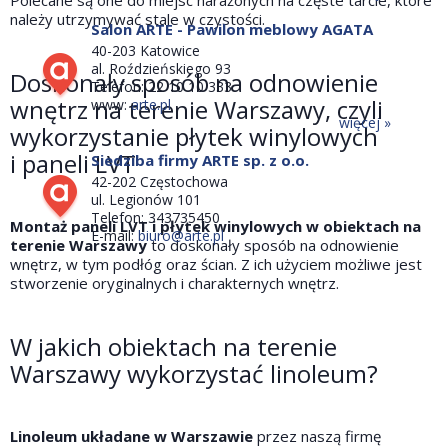
Polecane są one do miejsc narażonych na częste tarcie, które
należy utrzymywać stale w czystości.
Salon ARTE - Pawilon meblowy AGATA
40-203 Katowice
al. Roździeńskiego 93
Doskonały sposób na odnowienie
Telefon: 22 10 10 333
wnętrz na terenie Warszawy, czyli
www:
arte.pl
więcej »
wykorzystanie płytek winylowych
i paneli LVT
Siedziba firmy ARTE sp. z o.o.
42-202 Częstochowa
ul. Legionów 101
Telefon: 343735450
Montaż paneli LVT i płytek winylowych w obiektach na
E-mail:
biuro@arte.pl
terenie Warszawy
to doskonały sposób na odnowienie
wnętrz, w tym podłóg oraz ścian. Z ich użyciem możliwe jest
stworzenie oryginalnych i charakternych wnętrz.
W jakich obiektach na terenie
Warszawy wykorzystać linoleum?
Linoleum układane w Warszawie
przez naszą firmę