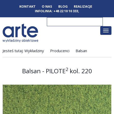
KONTAKT
O NAS
BLOG
REALIZACJE
INFOLINIA:
+48 22 10 10 333
,
Poka
men
Jesteś tutaj:
Wykładziny
Producenci
Balsan
2
Balsan - PILOTE
kol. 220