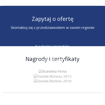
Zapytaj o ofertę
Skontaktuj się z przedstawicielem w swoim regionie
8 salonów sprzedaży
6 przedstawicieli
Nagrody i certyfikaty
ogólnopolskich