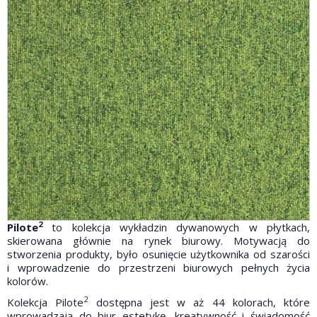
2
Pilote
to kolekcja wykładzin dywanowych w płytkach,
skierowana głównie na rynek biurowy. Motywacją do
stworzenia produkty, było osunięcie użytkownika od szarości
i wprowadzenie
do przestrzeni biurowych
pełnych życia
kolorów.
2
Kolekcja Pilote
dostępna jest w aż 44 kolorach, które
wprowadzają do biur estetykę, kreatywność i świadomość