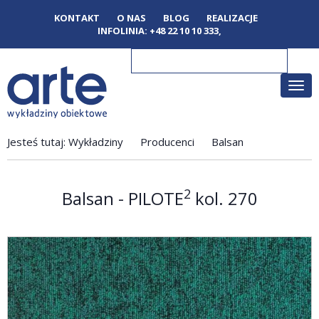
KONTAKT
O NAS
BLOG
REALIZACJE
INFOLINIA:
+48 22 10 10 333
,
Poka
men
Jesteś tutaj:
Wykładziny
Producenci
Balsan
2
Balsan - PILOTE
kol. 270