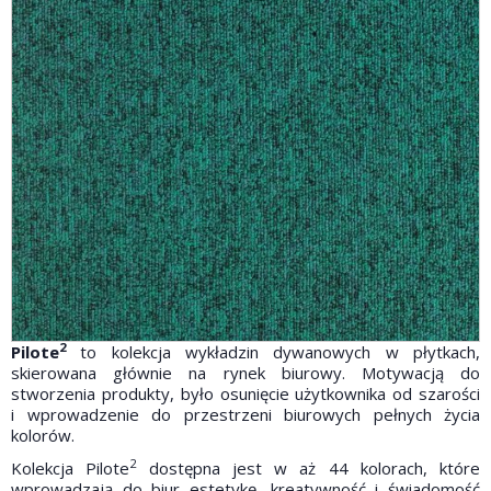
2
Pilote
to kolekcja wykładzin dywanowych w płytkach,
skierowana głównie na rynek biurowy. Motywacją do
stworzenia produkty, było osunięcie użytkownika od szarości
i wprowadzenie
do przestrzeni biurowych
pełnych życia
kolorów.
2
Kolekcja Pilote
dostępna jest w aż 44 kolorach, które
wprowadzają do biur estetykę, kreatywność i świadomość