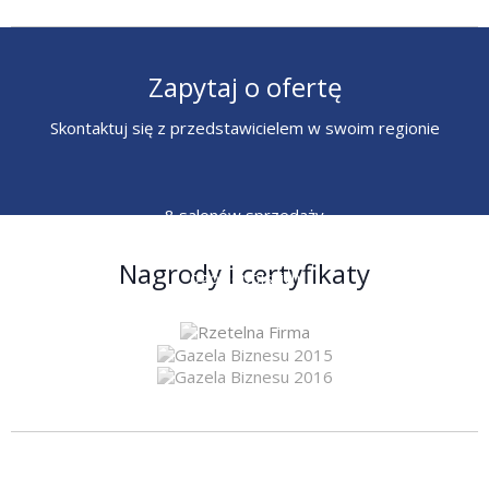
Zapytaj o ofertę
Skontaktuj się z przedstawicielem w swoim regionie
8 salonów sprzedaży
6 przedstawicieli
Nagrody i certyfikaty
ogólnopolskich