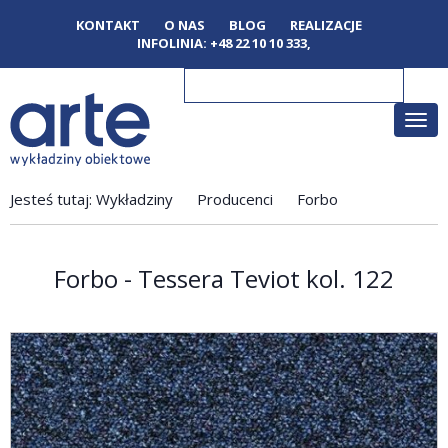
KONTAKT
O NAS
BLOG
REALIZACJE
INFOLINIA:
+48 22 10 10 333
,
Poka
men
Jesteś tutaj:
Wykładziny
Producenci
Forbo
Forbo - Tessera Teviot kol. 122