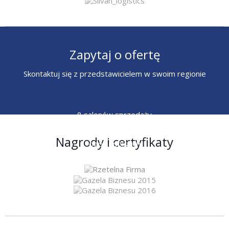
Zapytaj o ofertę
Skontaktuj się z przedstawicielem w swoim regionie
8 salonów sprzedaży
6 przedstawicieli
Nagrody i certyfikaty
ogólnopolskich