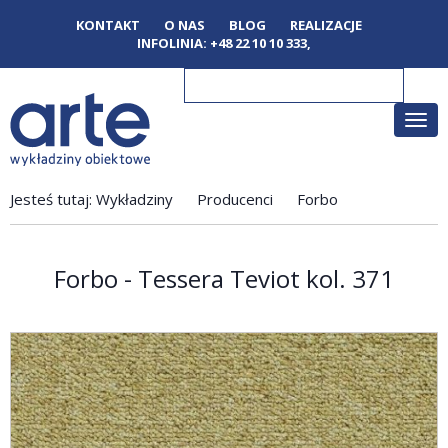
KONTAKT
O NAS
BLOG
REALIZACJE
INFOLINIA:
+48 22 10 10 333
,
Poka
men
Jesteś tutaj:
Wykładziny
Producenci
Forbo
Forbo - Tessera Teviot kol. 371