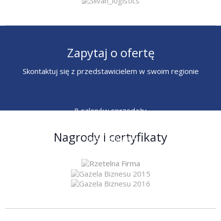
Zapytaj o ofertę
Skontaktuj się z przedstawicielem w swoim regionie
8 salonów sprzedaży
6 przedstawicieli
Nagrody i certyfikaty
ogólnopolskich