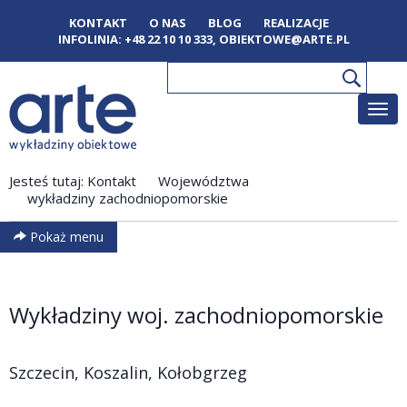
KONTAKT
O NAS
BLOG
REALIZACJE
INFOLINIA:
+48 22 10 10 333
,
OBIEKTOWE@ARTE.PL
Poka
men
Jesteś tutaj:
Kontakt
Województwa
wykładziny zachodniopomorskie
Pokaż menu
Wykładziny woj. zachodniopomorskie
Szczecin, Koszalin, Kołobgrzeg