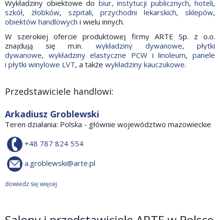
Wykładziny obiektowe do
biur, instytucji publicznych
,
hoteli
,
szkół, żłobków
,
szpitali, przychodni lekarskich
,
sklepów,
obiektów handlowych
i wielu innych.
W szerokiej ofercie produktowej firmy ARTE Sp. z o.o.
znajdują się m.in.
wykładziny dywanowe
,
płytki
dywanowe
,
wykładziny elastyczne PCW
i
linoleum
,
panele
i płytki winylowe LVT
, a także
wykładziny kauczukowe
.
Przedstawiciele handlowi:
Arkadiusz Groblewski
Teren działania: Polska - głównie województwo mazowieckie
+48 787 824 554
a.groblewski@arte.pl
dowiedz się więcej
Salony i przedstawiciele ARTE w Polsce