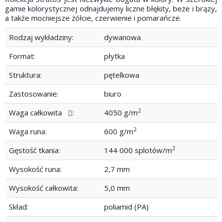
gamie kolorystycznej odnajdujemy liczne błękity, beże i brązy,
a także mocniejsze żółcie, czerwienie i pomarańcze.
Rodzaj wykładziny:
dywanowa
Format:
płytka
Struktura:
pętelkowa
Zastosowanie:
biuro
2
Waga całkowita
:
4050 g/m
2
Waga runa:
600 g/m
2
Gęstość tkania:
144 000 splotów/m
Wysokość runa:
2,7 mm
Wysokość całkowita:
5,0 mm
Skład:
poliamid (PA)