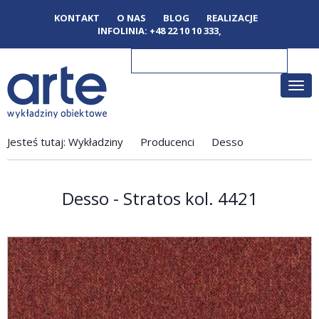
KONTAKT
O NAS
BLOG
REALIZACJE
INFOLINIA:
+48 22 10 10 333
,
Poka
men
Jesteś tutaj:
Wykładziny
Producenci
Desso
Desso - Stratos kol. 4421