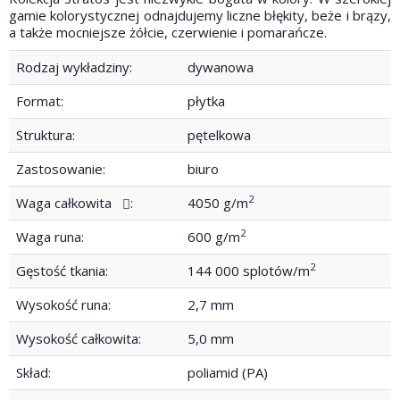
gamie kolorystycznej odnajdujemy liczne błękity, beże i brązy,
a także mocniejsze żółcie, czerwienie i pomarańcze.
Rodzaj wykładziny:
dywanowa
Format:
płytka
Struktura:
pętelkowa
Zastosowanie:
biuro
2
Waga całkowita
:
4050 g/m
2
Waga runa:
600 g/m
2
Gęstość tkania:
144 000 splotów/m
Wysokość runa:
2,7 mm
Wysokość całkowita:
5,0 mm
Skład:
poliamid (PA)