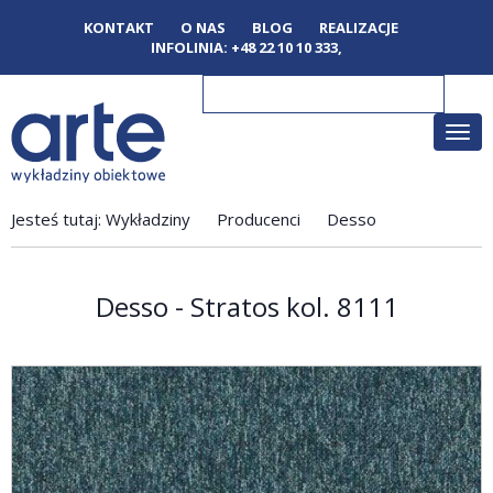
KONTAKT
O NAS
BLOG
REALIZACJE
INFOLINIA:
+48 22 10 10 333
,
Poka
men
Jesteś tutaj:
Wykładziny
Producenci
Desso
Desso - Stratos kol. 8111