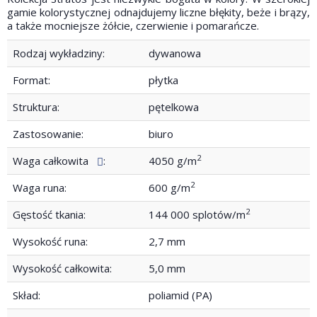
gamie kolorystycznej odnajdujemy liczne błękity, beże i brązy,
a także mocniejsze żółcie, czerwienie i pomarańcze.
Rodzaj wykładziny:
dywanowa
Format:
płytka
Struktura:
pętelkowa
Zastosowanie:
biuro
2
Waga całkowita
:
4050 g/m
2
Waga runa:
600 g/m
2
Gęstość tkania:
144 000 splotów/m
Wysokość runa:
2,7 mm
Wysokość całkowita:
5,0 mm
Skład:
poliamid (PA)