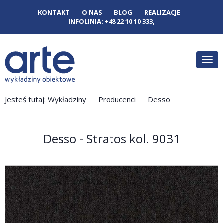
KONTAKT
O NAS
BLOG
REALIZACJE
INFOLINIA:
+48 22 10 10 333
,
Poka
men
Jesteś tutaj:
Wykładziny
Producenci
Desso
Desso - Stratos kol. 9031