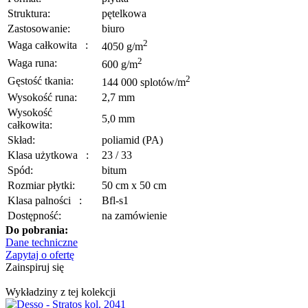
Struktura:
pętelkowa
Zastosowanie:
biuro
2
Waga całkowita
:
4050 g/m
2
Waga runa:
600 g/m
2
Gęstość tkania:
144 000 splotów/m
Wysokość runa:
2,7 mm
Wysokość
5,0 mm
całkowita:
Skład:
poliamid (PA)
Klasa użytkowa
:
23 / 33
Spód:
bitum
Rozmiar płytki:
50 cm x 50 cm
Klasa palności
:
Bfl-s1
Dostępność:
na zamówienie
Do pobrania:
Dane techniczne
Zapytaj o ofertę
Zainspiruj się
Wykładziny z tej kolekcji