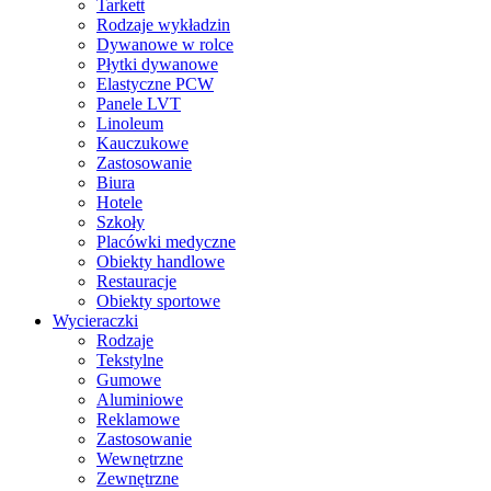
Tarkett
Rodzaje wykładzin
Dywanowe w rolce
Płytki dywanowe
Elastyczne PCW
Panele LVT
Linoleum
Kauczukowe
Zastosowanie
Biura
Hotele
Szkoły
Placówki medyczne
Obiekty handlowe
Restauracje
Obiekty sportowe
Wycieraczki
Rodzaje
Tekstylne
Gumowe
Aluminiowe
Reklamowe
Zastosowanie
Wewnętrzne
Zewnętrzne