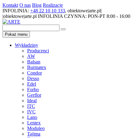
Kontakt
O nas
Blog
Realizacje
INFOLINIA:
+48 22 10 10 333
,
obiektowe|arte.pl|
|obiektowe|arte.pl
INFOLINIA CZYNNA: PON-PT 8:00 - 16:00
Pokaż menu
Wykładziny
Producenci
AW
Balsan
Burmatex
Condor
Desso
Edel
Forbo
Gerflor
Ideal
ITC
IVC
Lano
Lentex
Moduleo
Tajima