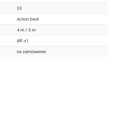
33
Action back
4 m / 5 m
Bfl-s1
na zamówienie