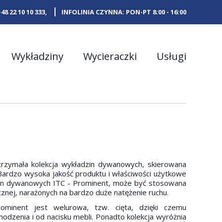
+48 22 10 10 333
,
INFOLINIA CZYNNA: PON-PT 8:00 - 16:00
Wykładziny
Wycieraczki
Usługi
zymała kolekcja wykładzin dywanowych, skierowana
Bardzo wysoka jakość produktu i właściwości użytkowe
dzin dywanowych ITC - Prominent, może być stosowana
cznej, narażonych na bardzo duże natężenie ruchu.
rominent jest welurowa, tzw. cięta, dzięki czemu
chodzenia i od nacisku mebli. Ponadto kolekcja wyróżnia