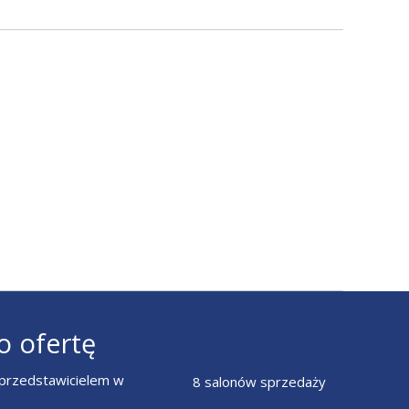
o ofertę
z przedstawicielem w
8 salonów sprzedaży