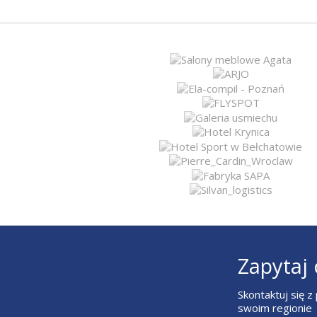
Zapytaj 
Skontaktuj się 
swoim regionie