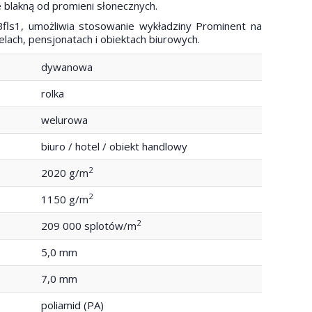
e blakną od promieni słonecznych.
Bfls1, umożliwia stosowanie wykładziny Prominent na
lach, pensjonatach i obiektach biurowych.
dywanowa
rolka
welurowa
biuro / hotel / obiekt handlowy
2
2020 g/m
2
1150 g/m
2
209 000 splotów/m
5,0 mm
7,0 mm
poliamid (PA)