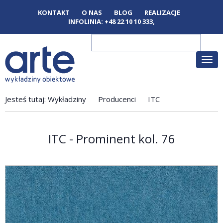
KONTAKT
O NAS
BLOG
REALIZACJE
INFOLINIA:
+48 22 10 10 333
,
Poka
men
Jesteś tutaj:
Wykładziny
Producenci
ITC
ITC - Prominent kol. 76