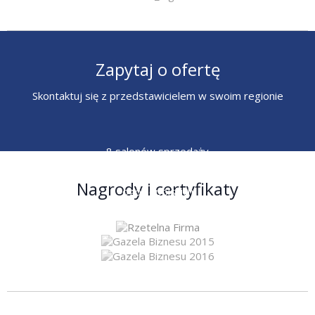
Zapytaj o ofertę
Skontaktuj się z przedstawicielem w swoim regionie
8 salonów sprzedaży
6 przedstawicieli
Nagrody i certyfikaty
ogólnopolskich