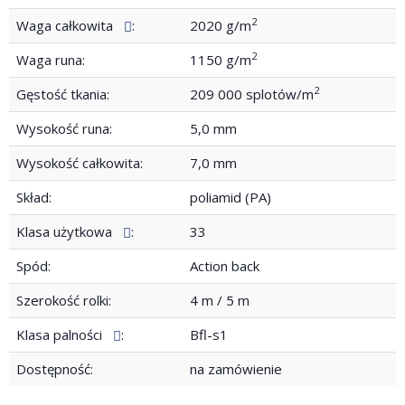
2
Waga całkowita
:
2020 g/m
2
Waga runa:
1150 g/m
2
Gęstość tkania:
209 000 splotów/m
Wysokość runa:
5,0 mm
Wysokość całkowita:
7,0 mm
Skład:
poliamid (PA)
Klasa użytkowa
:
33
Spód:
Action back
Szerokość rolki:
4 m / 5 m
Klasa palności
:
Bfl-s1
Dostępność:
na zamówienie