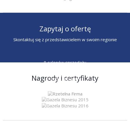
Zapytaj o ofertę
Skontaktuj się z przedstawicielem w swoim regionie
8 salonów sprzedaży
6 przedstawicieli
Nagrody i certyfikaty
ogólnopolskich