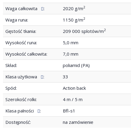
2
Waga całkowita
:
2020 g/m
2
Waga runa:
1150 g/m
2
Gęstość tkania:
209 000 splotów/m
Wysokość runa:
5,0 mm
Wysokość całkowita:
7,0 mm
Skład:
poliamid (PA)
Klasa użytkowa
:
33
Spód:
Action back
Szerokość rolki:
4 m / 5 m
Klasa palności
:
Bfl-s1
Dostępność:
na zamówienie