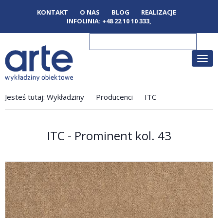
KONTAKT
O NAS
BLOG
REALIZACJE
INFOLINIA:
+48 22 10 10 333
,
Poka
men
Jesteś tutaj:
Wykładziny
Producenci
ITC
ITC - Prominent kol. 43