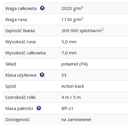
2
Waga całkowita
:
2020 g/m
2
Waga runa:
1150 g/m
2
Gęstość tkania:
209 000 splotów/m
Wysokość runa:
5,0 mm
Wysokość całkowita:
7,0 mm
Skład:
poliamid (PA)
Klasa użytkowa
:
33
Spód:
Action back
Szerokość rolki:
4 m / 5 m
Klasa palności
:
Bfl-s1
Dostępność:
na zamówienie