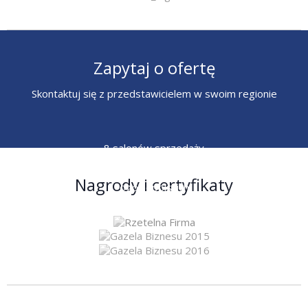
Zapytaj o ofertę
Skontaktuj się z przedstawicielem w swoim regionie
8 salonów sprzedaży
6 przedstawicieli
Nagrody i certyfikaty
ogólnopolskich