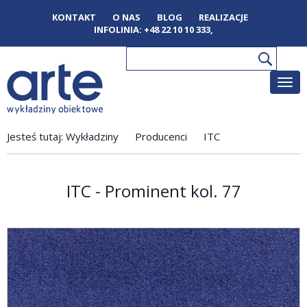
KONTAKT
O NAS
BLOG
REALIZACJE
INFOLINIA:
+48 22 10 10 333
,
Poka
men
Jesteś tutaj:
Wykładziny
Producenci
ITC
ITC - Prominent kol. 77